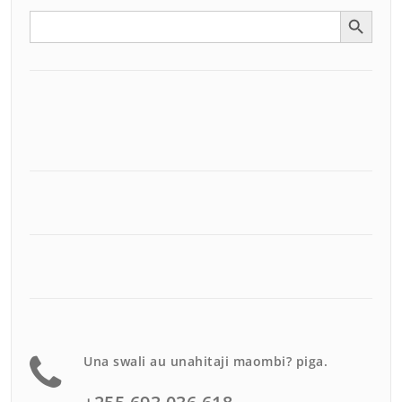
Search Button
Search
for:
Una swali au unahitaji maombi? piga.