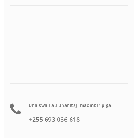
Una swali au unahitaji maombi? piga.
+255 693 036 618