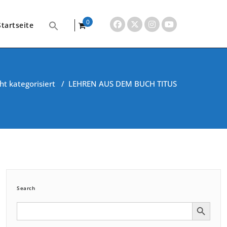
0
Startseite
items
ht kategorisiert
/
LEHREN AUS DEM BUCH TITUS
Search
Search Button
Search
for: