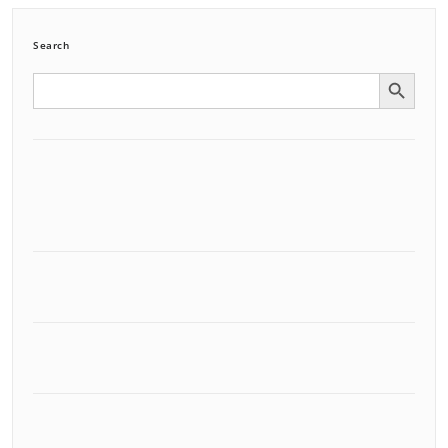
Search
Search Button
Search
for: