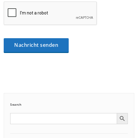
Search
Search Button
Search
for: