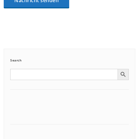
Search
Search Button
Search
for: