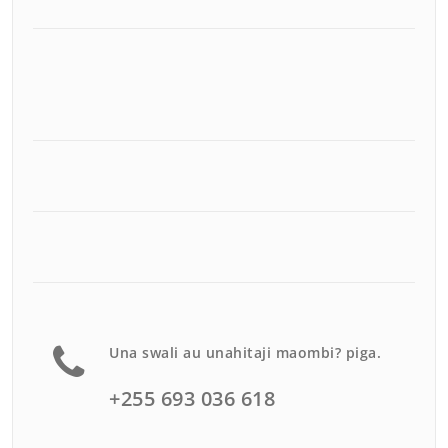
Una swali au unahitaji maombi? piga.
+255 693 036 618