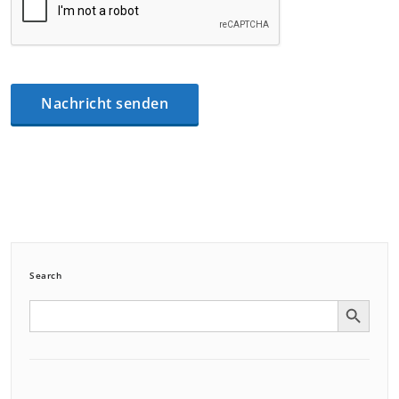
Search
Search Button
Search
for: