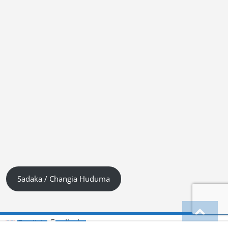
Sadaka / Changia Huduma
Englisch
English
(
)