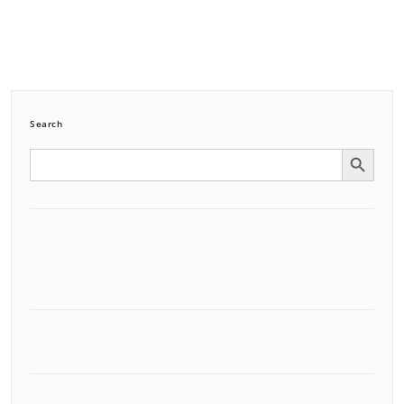
Search
Search Button
Search
for: