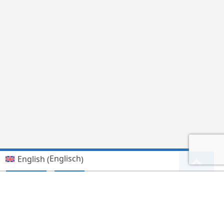
Englisch
English
(
)
Kiswahili (Tanzania)
Deutsch
Hindi
हिन्दी
(
)
Lingala