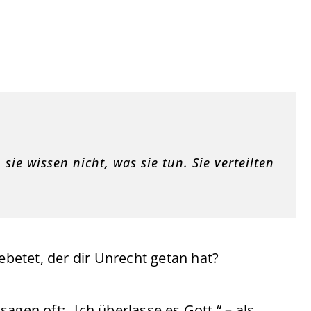
sie wissen nicht, was sie tun. Sie verteilten
etet, der dir Unrecht getan hat?
agen oft: „Ich überlasse es Gott.“ – als