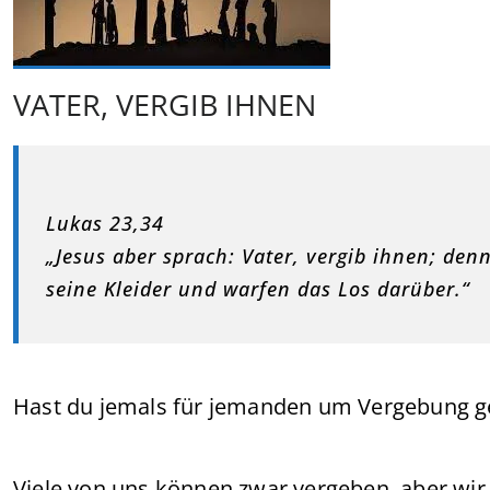
VATER, VERGIB IHNEN
Lukas 23,34
„Jesus aber sprach: Vater, vergib ihnen; denn 
seine Kleider und warfen das Los darüber.“
Hast du jemals für jemanden um Vergebung geb
Viele von uns können zwar vergeben, aber wir s