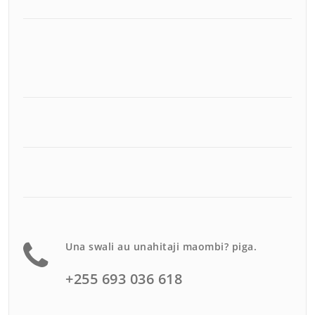
Una swali au unahitaji maombi? piga.
+255 693 036 618