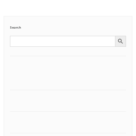
Search
Search Button
Search
for: