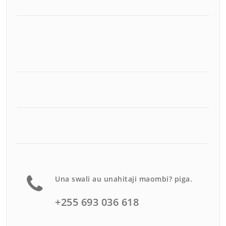
Una swali au unahitaji maombi? piga.
+255 693 036 618