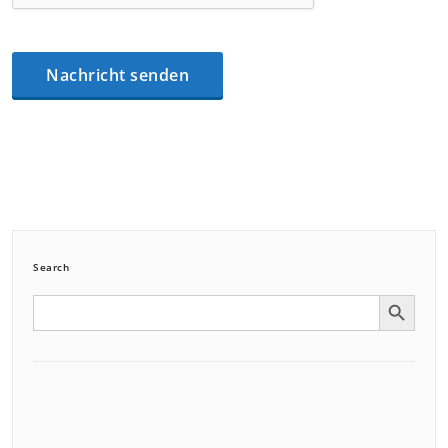
Search
Search Button
Search
for: