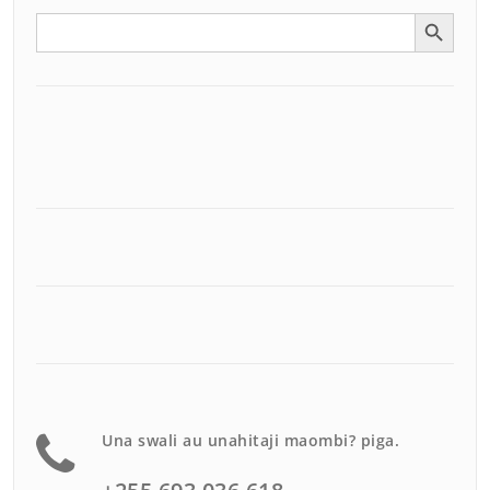
Search Button
Search
for:
Una swali au unahitaji maombi? piga.