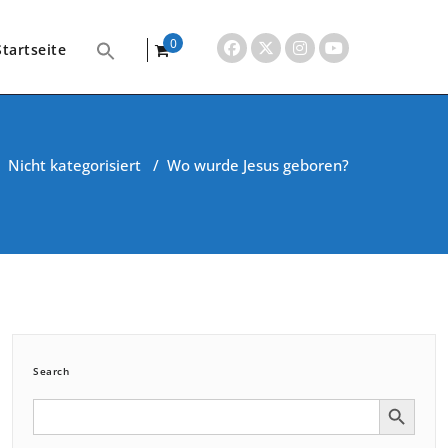
0
Startseite
items
/
Nicht kategorisiert
/
Wo wurde Jesus geboren?
Search
Search Button
Search
for: