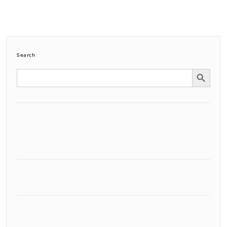
Search
Search Button
Search
for: