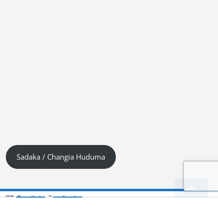
Sadaka / Changia Huduma
Englisch
English
(
)
Kiswahili (Tanzania)