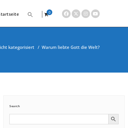
0
Startseite
items
icht kategorisiert
/
Warum liebte Gott die Welt?
Search
Search Button
Search
for: