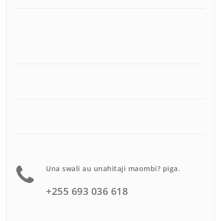
Una swali au unahitaji maombi? piga.
+255 693 036 618