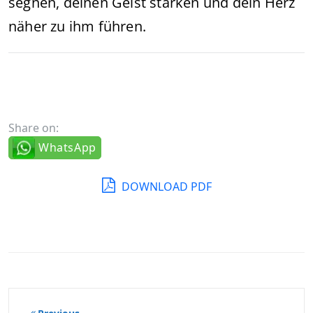
segnen, deinen Geist stärken und dein Herz
näher zu ihm führen.
Share on:
WhatsApp
DOWNLOAD PDF
Beitragsnavigation