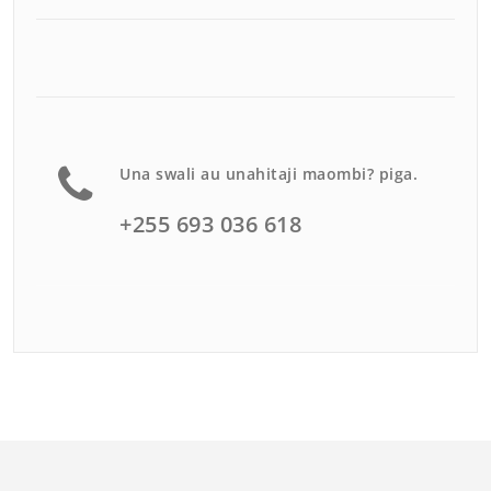
Una swali au unahitaji maombi? piga.
+255 693 036 618