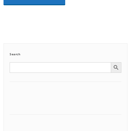
Search
Search Button
Search
for: