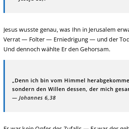
Jesus wusste genau, was Ihn in Jerusalem erwa
Verrat — Folter — Erniedrigung — und der Tod
Und dennoch wählte Er den Gehorsam.
„Denn ich bin vom Himmel herabgekommen,
sondern den Willen dessen, der mich gesan
— Johannes 6,38
Er war kein Opfer des Zufalls — Er war der g