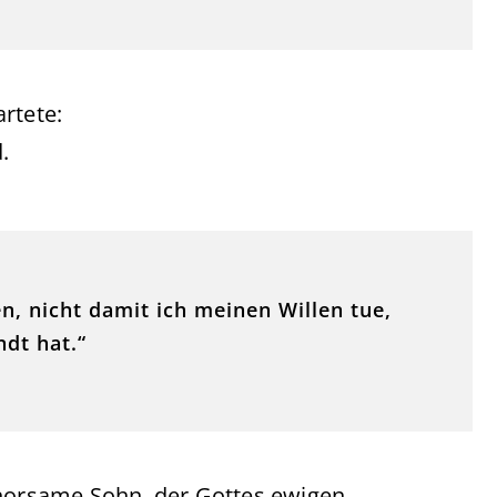
rtete:
.
 nicht damit ich meinen Willen tue,
dt hat.“
ehorsame Sohn, der Gottes ewigen