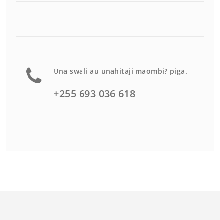
Una swali au unahitaji maombi? piga.
+255 693 036 618