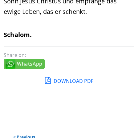
Sohn Jesus Christus und empfange das
ewige Leben, das er schenkt.
Schalom.
Share on:
WhatsApp
DOWNLOAD PDF
Beitragsnavigation
Previous