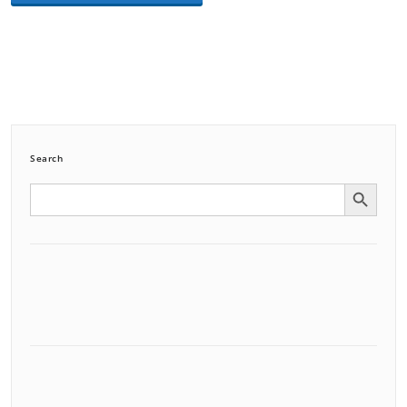
Search
Search Button
Search
for: