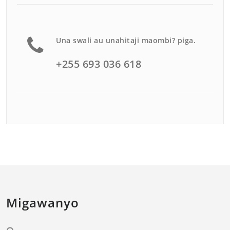
Una swali au unahitaji maombi? piga.
+255 693 036 618
Migawanyo