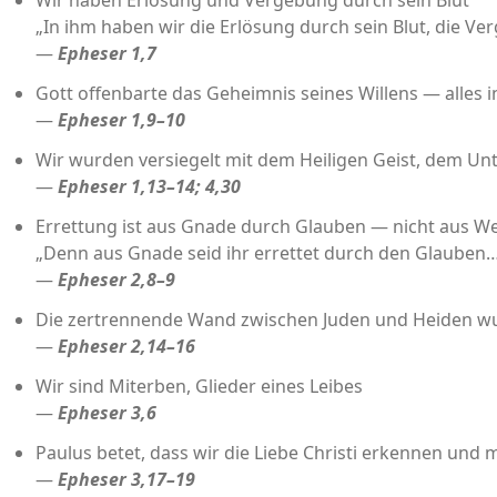
Wir haben Erlösung und Vergebung durch sein Blut
„In ihm haben wir die Erlösung durch sein Blut, die 
—
Epheser 1,7
Gott offenbarte das Geheimnis seines Willens — alles i
—
Epheser 1,9–10
Wir wurden versiegelt mit dem Heiligen Geist, dem Un
—
Epheser 1,13–14; 4,30
Errettung ist aus Gnade durch Glauben — nicht aus W
„Denn aus Gnade seid ihr errettet durch den Glauben…
—
Epheser 2,8–9
Die zertrennende Wand zwischen Juden und Heiden 
—
Epheser 2,14–16
Wir sind Miterben, Glieder eines Leibes
—
Epheser 3,6
Paulus betet, dass wir die Liebe Christi erkennen und m
—
Epheser 3,17–19