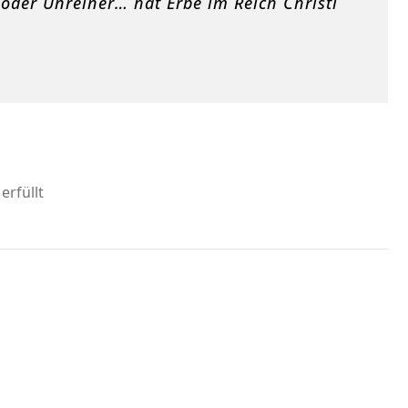
 oder Unreiner… hat Erbe im Reich Christi
rfüllt