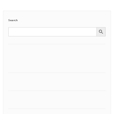
Search
Search Button
Search
for: