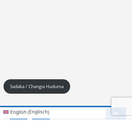
Sadaka / Changia Huduma
Englisch
English
(
)
Kiswahili (Tanzania)
Deutsch