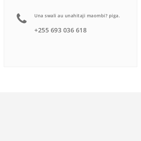
Una swali au unahitaji maombi? piga.
+255 693 036 618