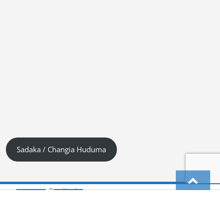
Sadaka / Changia Huduma
Englisch
English
(
)
Kiswahili (Tanzania)