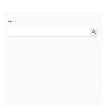
Search
Search Button
Search
for: