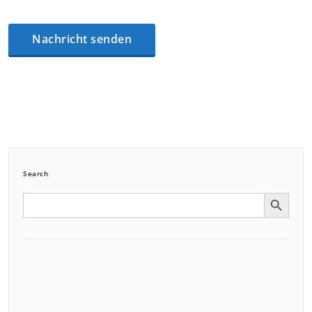
Search
Search Button
Search
for: