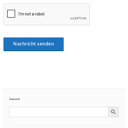
Search
Search Button
Search
for: