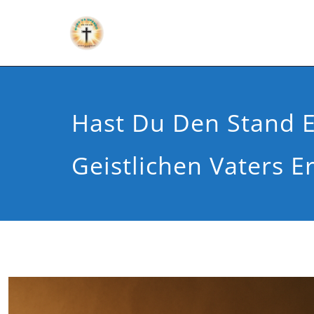
Hast Du Den Stand E
Geistlichen Vaters Er