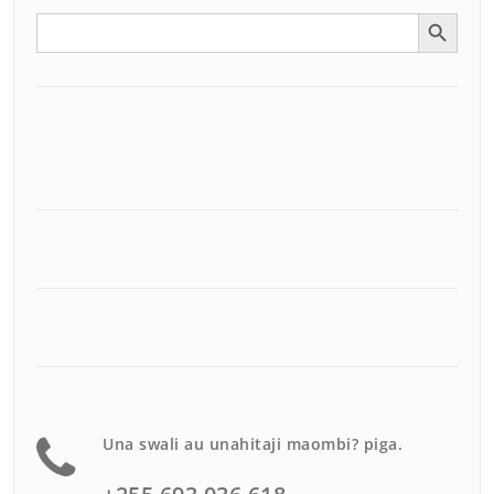
Search Button
Search
for:
Una swali au unahitaji maombi? piga.