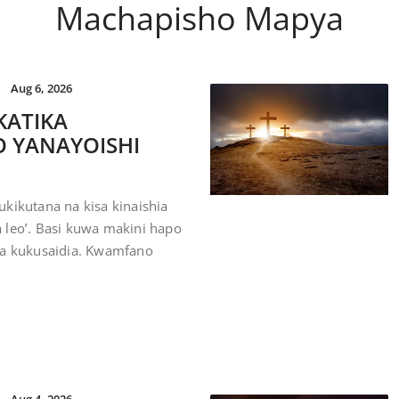
Machapisho Mapya
Aug 6, 2026
KATIKA
 YANAYOISHI
kikutana na kisa kinaishia
 leo’. Basi kuwa makini hapo
a kukusaidia. Kwamfano