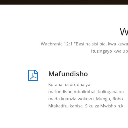
W
Waebrania 12:1 "Basi na sisi pia, kwa kuw
ituzingayo kwa up
Mafundisho
Kutana na orodha ya
mafundisho,mbalimbali,kulingana na
mada kuanzia wokovu, Mungu, Roho
Mtakatifu, kanisa, Siku za Mwisho n.k.