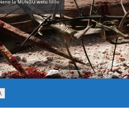
 Neno la MUNGU wetu lililo
h Button