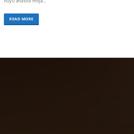
huyu anasifa moja…
READ MORE