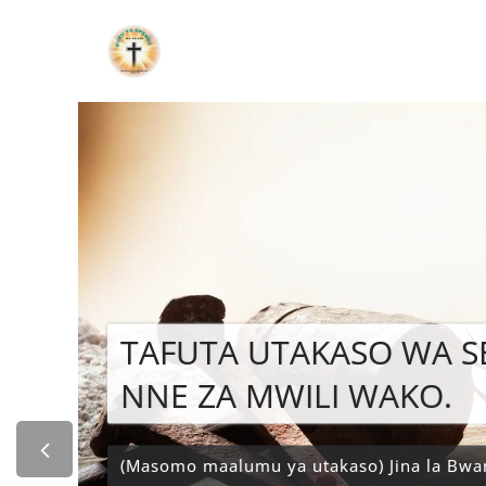
Bwana Yesu akub
wako utasaidia, 
mafundisho ya Ne
yako/sadaka/shukr
TAFUTA UTAKASO WA 
NNE ZA MWILI WAKO.
(Masomo maalumu ya utakaso) Jina la Bwa