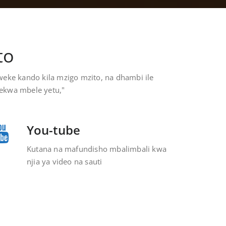
to
eke kando kila mzigo mzito, na dhambi ile
wekwa mbele yetu,"
You-tube
Kutana na mafundisho mbalimbali kwa
njia ya video na sauti