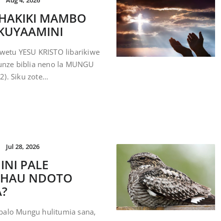
Aug 4, 2026
HAKIKI MAMBO
 KUYAAMINI
wetu YESU KRISTO libarikiwe
funze biblia neno la MUNGU
2). Siku zote…
Jul 28, 2026
INI PALE
AHAU NDOTO
A?
balo Mungu hulitumia sana,