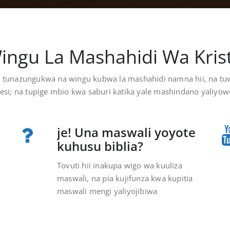
ingu La Mashahidi Wa Kris
a tunazungukwa na wingu kubwa la mashahidi namna hii, na tuw
esi; na tupige mbio kwa saburi katika yale mashindano yaliyo
je! Una maswali yoyote
kuhusu biblia?
Tovuti hii inakupa wigo wa kuuliza
maswali, na pia kujifunza kwa kupitia
maswali mengi yaliyojibiwa