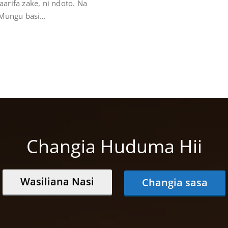
taarifa zake, ni ndoto. Na
 Mungu basi…
Changia Huduma Hii
Wasiliana Nasi
Changia sasa