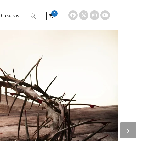
0
husu sisi
items
CLOSE
hidi. Mchango
na kusambaza
gi. Kwa zaka
wengi zaidi.