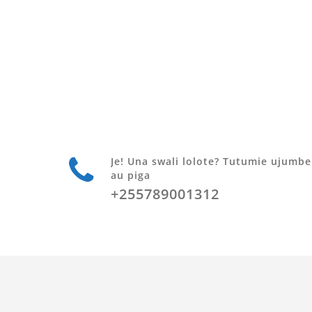
Je! Una swali lolote? Tutumie ujumbe
au piga
+255789001312