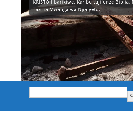
KRISTO libarikiwe. Karibu tujifunze Biblia,
Taa na Mwanga wa Njia yetu.
Search
Searc
for: