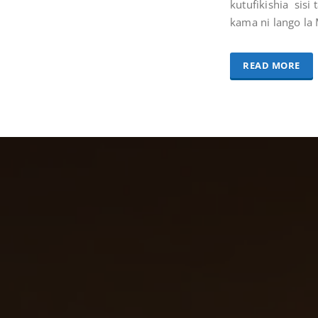
kutufikishia sisi 
kama ni lango la
READ MORE