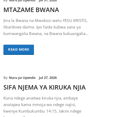
By
Nuru ya Upendo
Jul 31, 2026
MTAZAME BWANA
Jina la Bwana na Mwokozi wetu YESU KRISTO,
libarikiwe daima. Ipo faida kubwa sana ya
kumwangalia Bwana, na Bwana kukuangalia…
READ MORE
By
Nuru ya Upendo
Jul 27, 2026
SIFA NJEMA YA KIRUKA NJIA
Kuna ndege anaitwa kiruka njia, ambaye
anatajwa kama mmoja wa ndege najisi,
kwenye Kumbukumbu 14:15, lakini ndege