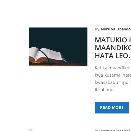
By
Nuru ya Upendo
MATUKIO 
MAANDIKO
HATA LEO.
Katika maandiko u
kwa kusema ‘hata
kwasababu lipo l
Ibrahimu…
READ MORE