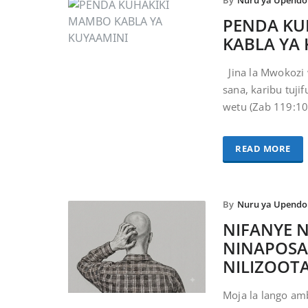
By
Nuru ya Upendo
PENDA KU
KABLA YA
Jina la Mwokozi 
sana, karibu tuji
wetu (Zab 119:10
READ MORE
By
Nuru ya Upendo
NIFANYE N
NINAPOS
NILIZOOT
Moja la lango am