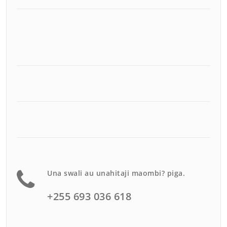
Una swali au unahitaji maombi? piga.
+255 693 036 618