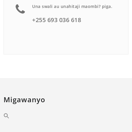
Una swali au unahitaji maombi? piga.
+255 693 036 618
Migawanyo