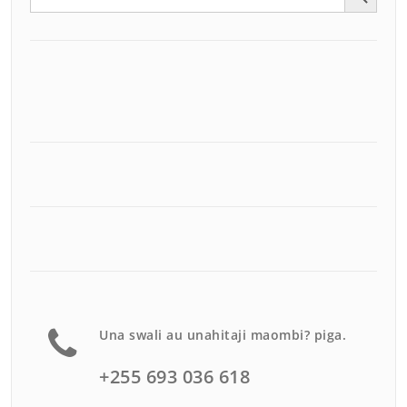
for:
Una swali au unahitaji maombi? piga.
+255 693 036 618