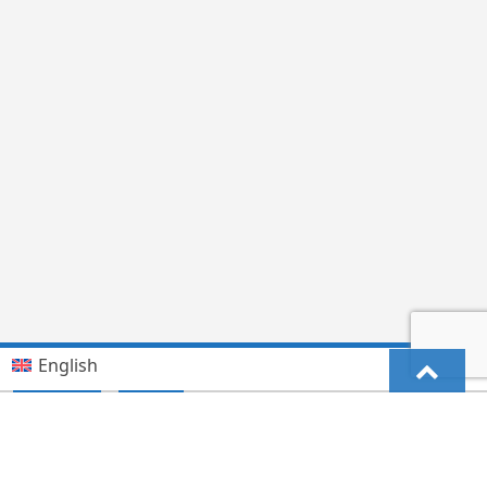
English
Kiswahili (Tanzania)
German
Deutsch
(
)
हिन्दी