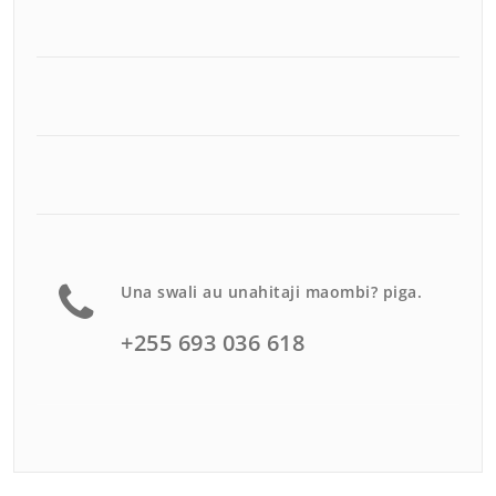
Una swali au unahitaji maombi? piga.
+255 693 036 618