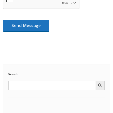
Search
Search Button
Search
for: