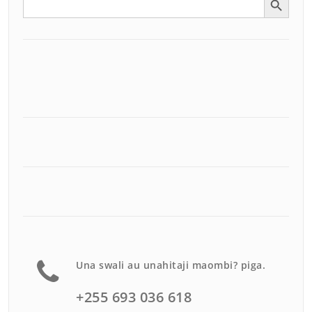
for:
Una swali au unahitaji maombi? piga.
+255 693 036 618