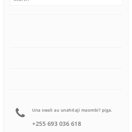
Una swali au unahitaji maombi? piga.
+255 693 036 618