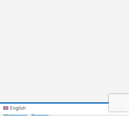
English
Kiswahili (Tanzania)
German
Deutsch
(
)