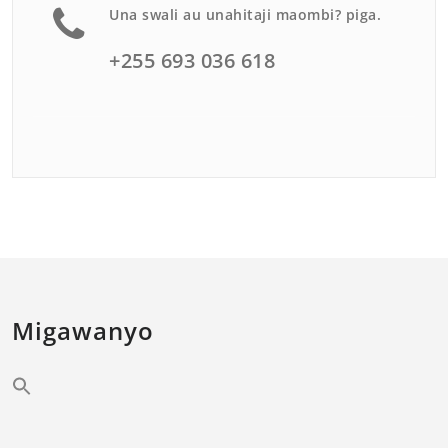
Una swali au unahitaji maombi? piga.
+255 693 036 618
Migawanyo