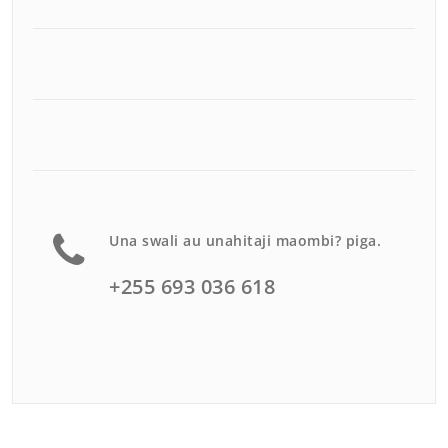
Una swali au unahitaji maombi? piga.
+255 693 036 618