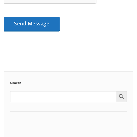
Search
Search Button
Search
for: