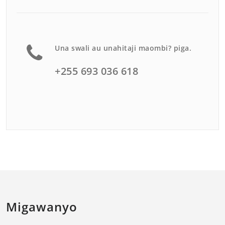
Una swali au unahitaji maombi? piga.
+255 693 036 618
Migawanyo