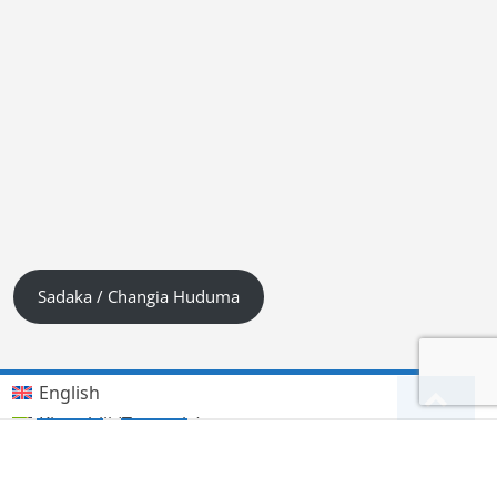
Sadaka / Changia Huduma
English
Kiswahili (Tanzania)
German
Deutsch
(
)
हिन्दी