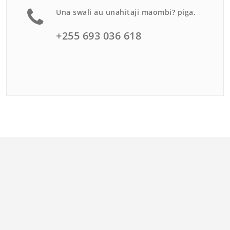
Una swali au unahitaji maombi? piga.
+255 693 036 618