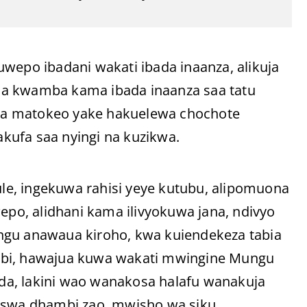
uwepo ibadani wakati ibada inaanza, alikuja
na kwamba kama ibada inaanza saa tatu
. Na matokeo yake hakuelewa chochote
kufa saa nyingi na kuzikwa.
e, ingekuwa rahisi yeye kutubu, alipomuona
o, alidhani kama ilivyokuwa jana, ndivyo
ngu anawaua kiroho, kwa kuiendekeza tabia
mbi, hawajua kuwa wakati mwingine Mungu
da, lakini wao wanakosa halafu wanakuja
kaswa dhambi zao, mwisho wa siku