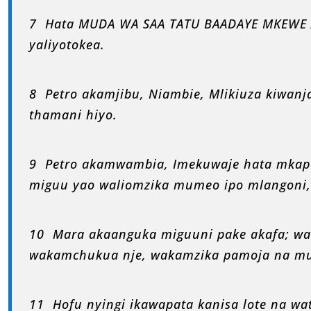
7 Hata MUDA WA SAA TATU BAADAYE MKEWE A
yaliyotokea.
8 Petro akamjibu, Niambie, Mlikiuza kiwan
thamani hiyo.
9 Petro akamwambia, Imekuwaje hata mkap
miguu yao waliomzika mumeo ipo mlangoni,
10 Mara akaanguka miguuni pake akafa; wa
wakamchukua nje, wakamzika pamoja na m
11 Hofu nyingi ikawapata kanisa lote na wat