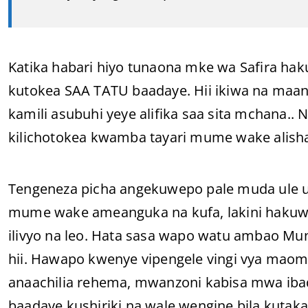
Katika habari hiyo tunaona mke wa Safira hak
kutokea SAA TATU baadaye. Hii ikiwa na maa
kamili asubuhi yeye alifika saa sita mchana.
kilichotokea kwamba tayari mume wake alisha
Tengeneza picha angekuwepo pale muda ule ul
mume wake ameanguka na kufa, lakini hakuwep
ilivyo na leo. Hata sasa wapo watu ambao Mu
hii. Hawapo kwenye vipengele vingi vya mao
anaachilia rehema, mwanzoni kabisa mwa iba
baadaye kushiriki na wale wengine bila kuta