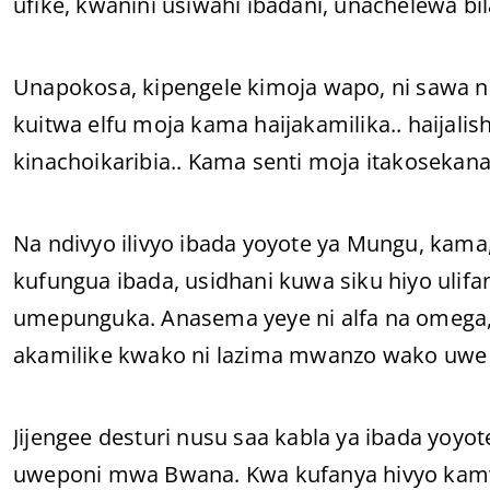
ufike, kwanini usiwahi ibadani, unachelewa bi
Unapokosa, kipengele kimoja wapo, ni sawa n
kuitwa elfu moja kama haijakamilika.. haijali
kinachoikaribia.. Kama senti moja itakosekana 
Na ndivyo ilivyo ibada yoyote ya Mungu, kama
kufungua ibada, usidhani kuwa siku hiyo ulif
umepunguka. Anasema yeye ni alfa na omega,
akamilike kwako ni lazima mwanzo wako uwe
Jijengee desturi nusu saa kabla ya ibada yo
uweponi mwa Bwana. Kwa kufanya hivyo kam