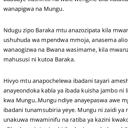
wanapigwa na Mungu.
Ndugu zipo Baraka mtu anazozipata kila mwanzo
ushuhuda wa mpendwa mmoja, anasema alio
wanaogizwa na Bwana wasimame, kila mwanzo 
mahususi ni kutoa Baraka.
Hivyo mtu anapochelewa ibadani tayari amesha
anayeondoka kabla ya ibada kuisha jambo ni li
kwa Mungu..Mungu ndiye anayepaswa awe mge
ibadani tunamsubiria yeye. Mungu ni zaidi ya r
unakuwa mwaminifu na ratiba ya kazini kwak