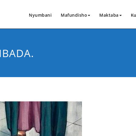
Nyumbani
Mafundisho
Maktaba
Ku
IBADA.