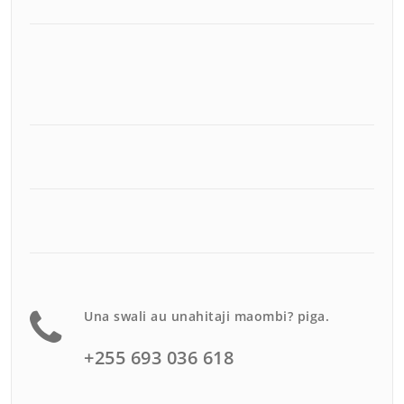
Una swali au unahitaji maombi? piga.
+255 693 036 618