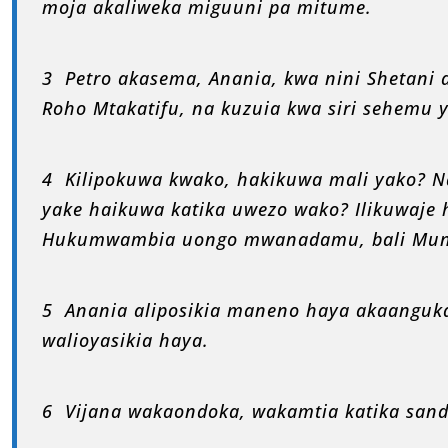
moja akaliweka miguuni pa mitume.
3 Petro akasema, Anania, kwa nini Shetan
Roho Mtakatifu, na kuzuia kwa siri sehemu 
4 Kilipokuwa kwako, hakikuwa mali yako? N
yake haikuwa katika uwezo wako? Ilikuwaje
Hukumwambia uongo mwanadamu, bali Mun
5 Anania aliposikia maneno haya akaanguka
walioyasikia haya.
6 Vijana wakaondoka, wakamtia katika san