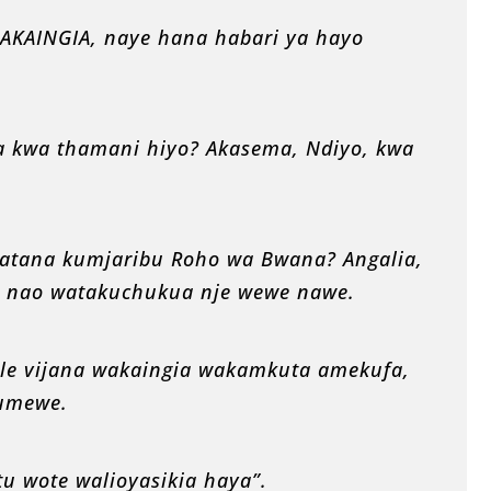
KAINGIA, naye hana habari ya hayo
ja kwa thamani hiyo? Akasema, Ndiyo, kwa
atana kumjaribu Roho wa Bwana? Angalia,
 nao watakuchukua nje wewe nawe.
le vijana wakaingia wakamkuta amekufa,
umewe.
u wote walioyasikia haya”.