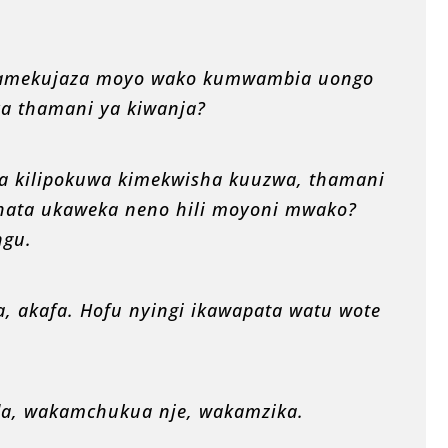
i amekujaza moyo wako kumwambia uongo
ya thamani ya kiwanja?
a kilipokuwa kimekwisha kuuzwa, thamani
 hata ukaweka neno hili moyoni mwako?
gu.
, akafa. Hofu nyingi ikawapata watu wote
da, wakamchukua nje, wakamzika.