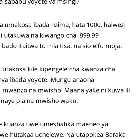
la sababu yoyote ya msingi?
a umekosa ibada nzima, hata 1000, haiwezi
shi utakuwa na kiwango cha 999.99
bado itaitwa tu mia tisa, na sio elfu moja.
, utakosa kile kipengele cha kwanza cha
anya ibada yoyote. Mungu anaona
 mwanzo na mwisho. Maana yake ni kuwa ili
 naye pia na mwisho wako.
yote kuanza uwe umeshafika maeneo ya
we hutakaa uchelewe. Na utapokea Baraka