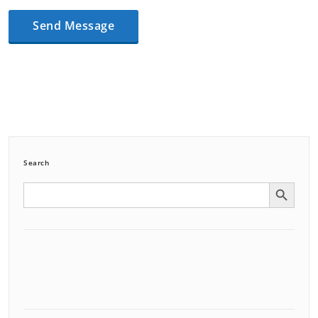
Search
Search Button
Search
for: