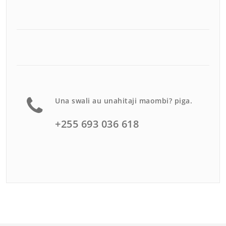
Una swali au unahitaji maombi? piga.
+255 693 036 618