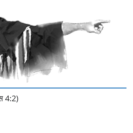
स 4:2)