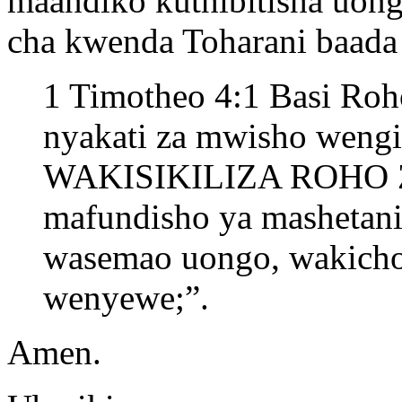
maandiko kuthibitisha uon
cha kwenda Toharani baada 
1 Timotheo 4:1 Basi Ro
nyakati za mwisho wengin
WAKISIKILIZA ROHO
mafundisho ya mashetani
wasemao uongo, wakich
wenyewe;”.
Amen.