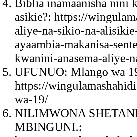
Biblia inamaanisha nini 
asikie?: https://wingula
aliye-na-sikio-na-alisiki
ayaambia-makanisa-sente
kwanini-anasema-aliye-n
UFUNUO: Mlango wa 1
https://wingulamashahid
wa-19/
NILIMWONA SHETAN
MBINGUNI.: