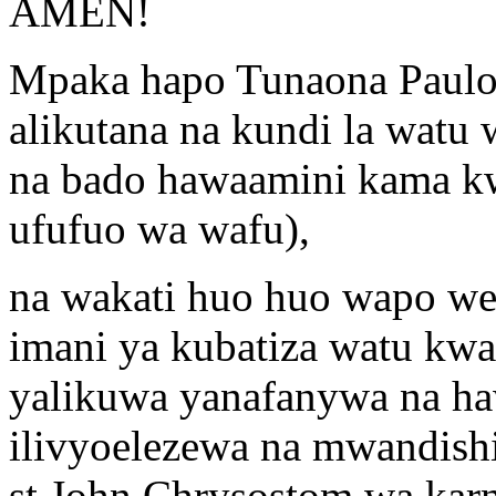
AMEN!
Mpaka hapo Tunaona Paulo
alikutana na kundi la wat
na bado hawaamini kama kw
ufufuo wa wafu),
na wakati huo huo wapo we
imani ya kubatiza watu kwa
yalikuwa yanafanywa na h
ilivyoelezewa na mwandishi
st.John Chrysostom wa kar