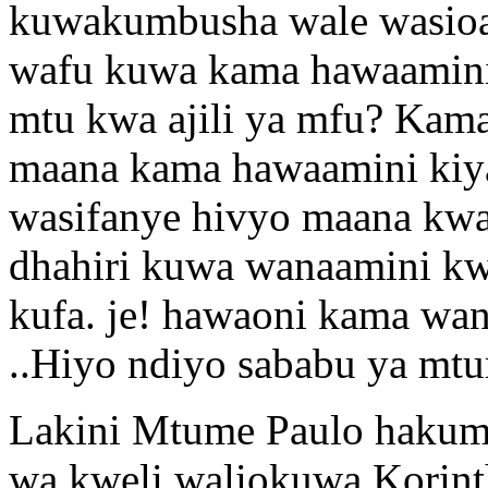
kuwakumbusha wale wasioa
wafu kuwa kama hawaamini 
mtu kwa ajili ya mfu? Kam
maana kama hawaamini kiy
wasifanye hivyo maana kwa
dhahiri kuwa wanaamini k
kufa. je! hawaoni kama w
..Hiyo ndiyo sababu ya mt
Lakini Mtume Paulo hakuma
wa kweli waliokuwa Korin