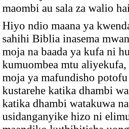
maombi au sala za walio h
Hiyo ndio maana ya kwenda
sahihi Biblia inasema mwa
moja na baada ya kufa ni h
kumuombea mtu aliyekufa, a
moja ya mafundisho potofu
kustarehe katika dhambi w
katika dhambi watakuwa na n
usidanganyike hizo ni elim