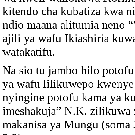
kitendo cha kubatiza kwa n
ndio maana alitumia neno
ajili ya wafu Ikiashiria kuw
watakatifu.
Na sio tu jambo hilo potofu
ya wafu lilikuwepo kwenye 
nyingine potofu kama ya k
imeshakuja” N.K. zilikuwa z
makanisa ya Mungu (soma 