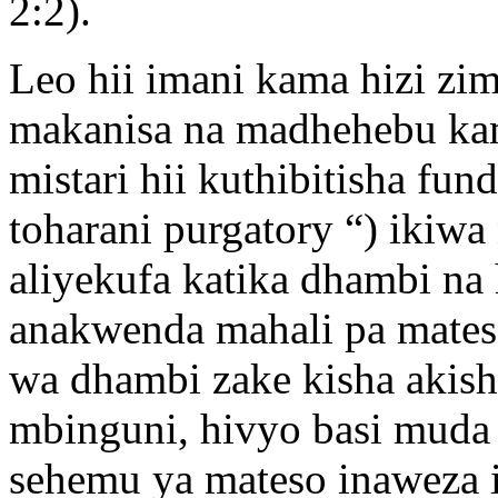
2:2).
Leo hii imani kama hizi zim
makanisa na madhehebu kama
mistari hii kuthibitisha fu
toharani purgatory “) ikiw
aliyekufa katika dhambi na
anakwenda mahali pa mateso
wa dhambi zake kisha akis
mbinguni, hivyo basi muda
sehemu ya mateso inaweza 