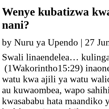
Wenye kubatizwa kwa 
nani?
by Nuru ya Upendo | 27 Ju
Swali linaendelea… kuling
(1Wakorintho15:29) inaon
watu kwa ajili ya watu wal
au kuwaombea, wapo sahihi
kwasababu hata maandiko ya