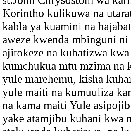
Korintho kulikuwa na utar
kabla ya kuamini na hajaba
aweze kwenda mbinguni ni 
ajitokeze na kubatizwa kwa
kumchukua mtu mzima na ku
yule marehemu, kisha kuha
yule maiti na kumuuliza ka
na kama maiti Yule asipojibu
yake atamjibu kuhani kwa n