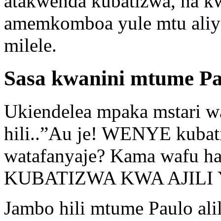
atakwenda kubatizwa, na k
amemkomboa yule mtu aliye
milele.
Sasa kwanini mtume Pa
Ukiendelea mpaka mstari w
hili..”Au je! WENYE kubati
watafanyaje? Kama wafu 
KUBATIZWA KWA AJILI Y
Jambo hili mtume Paulo al