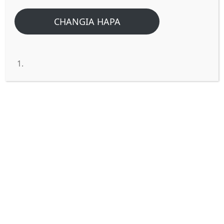
UFUNUO: Mlango wa 19
CHANGIA HAPA
Karibu tujifunze biblia na huu ni mwendelezo wa
kitabu cha Ufunuo leo tukiwa katika ule mlango wa
19,
Tunasoma..
1 Baada ya hayo nikasikia sauti kama sauti
ya makutano mengi, sauti kubwa mbinguni,
ikisema, Haleluya; wokovu na utukufu na
nguvu zina BWANA MUNGU wetu.