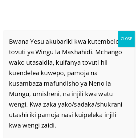
CLOSE
Bwana Yesu akubariki kwa kutembelea
tovuti ya Wingu la Mashahidi. Mchango
wako utasaidia, kuifanya tovuti hii
UFUNUO: Mlango Wa
kuendelea kuwepo, pamoja na
19
kusambaza mafundisho ya Neno la
Mungu, umisheni, na injili kwa watu
Home
/
Home
/
UFUNUO: Mlango wa 19
wengi. Kwa zaka yako/sadaka/shukrani
utashiriki pamoja nasi kuipeleka injili
kwa wengi zaidi.