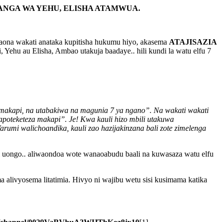
ANGA WA YEHU, ELISHA ATAMWUA.
ona wakati anataka kupitisha hukumu hiyo, akasema
ATAJISAZIA
hu au Elisha, Ambao utakuja baadaye.. hili kundi la watu elfu 7
akapi, na utabakiwa na magunia 7 ya ngano”. Na wakati wakati
oteketeza makapi”. Je! Kwa kauli hizo mbili utakuwa
arumi walichoandika, kauli zao hazijakinzana bali zote zimelenga
mi uongo.. aliwaondoa wote wanaoabudu baali na kuwasaza watu elfu
alivyosema litatimia. Hivyo ni wajibu wetu sisi kusimama katika