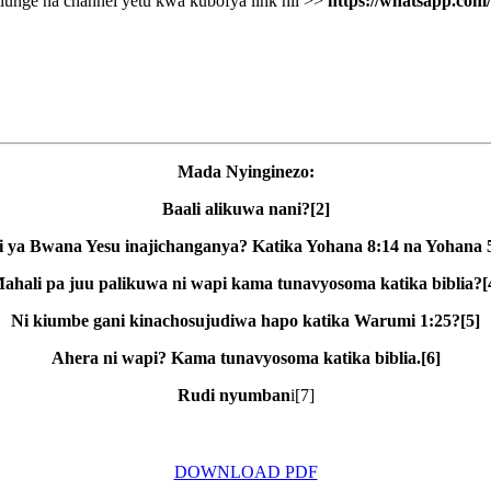
unge na channel yetu kwa kubofya link hii >>
https://whatsapp.c
Mada Nyinginezo:
Baali alikuwa nani?[2]
li ya Bwana Yesu inajichanganya? Katika Yohana 8:14 na Yohana 5
ahali pa juu palikuwa ni wapi kama tunavyosoma katika biblia?[
Ni kiumbe gani kinachosujudiwa hapo katika Warumi 1:25?[5]
Ahera ni wapi? Kama tunavyosoma katika biblia.[6]
Rudi nyumban
i[7]
DOWNLOAD PDF