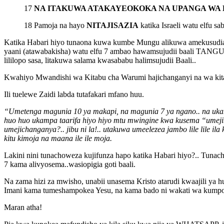
17
NA ITAKUWA ATAKAYEOKOKA NA UPANGA WA 
18 Pamoja na hayo
NITAJISAZIA
katika Israeli watu elfu sa
Katika Habari hiyo tunaona kuwa kumbe Mungu alikuwa amekusudia 
yaani (atawabakisha) watu elfu 7 ambao hawamsujudii baali TANGU 
lililopo sasa, litakuwa salama kwasababu halimsujudii Baali..
Kwahiyo Mwandishi wa Kitabu cha Warumi hajichanganyi na wa kit
Ili tuelewe Zaidi labda tutafakari mfano huu.
“Umetenga magunia 10 ya makapi, na magunia 7 ya ngano.. na uka
huo huo ukampa taarifa hiyo hiyo mtu mwingine kwa kusema “umeji
umejichanganya?.. jibu ni la!.. utakuwa umeelezea jambo lile lile 
kitu kimoja na maana ile ile moja.
Lakini nini tunachoweza kujifunza hapo katika Habari hiyo?.. Tuna
7 kama alivyosema..wasiopigia goti baali.
Na zama hizi za mwisho, unabii unasema Kristo atarudi kwaajili ya
Imani kama tumeshampokea Yesu, na kama bado ni wakati wa kumpoke
Maran atha!