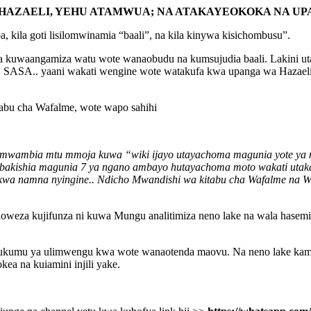
HAZAELI, YEHU ATAMWUA; NA ATAKAYEOKOKA NA UP
ba, kila goti lisilomwinamia “baali”, na kila kinywa kisichombusu”.
kuwaangamiza watu wote wanaobudu na kumsujudia baali. Lakini uta
SASA.. yaani wakati wengine wote watakufa kwa upanga wa Hazaeli, Ye
abu cha Wafalme, wote wapo sahihi
mwambia mtu mmoja kuwa “wiki ijayo utayachoma magunia yote ya m
bakishia magunia 7 ya ngano ambayo hutayachoma moto wakati utakap
ila kwa namna nyingine.. Ndicho Mwandishi wa kitabu cha Wafalme na W
choweza kujifunza ni kuwa Mungu analitimiza neno lake na wala hase
 hukumu ya ulimwengu kwa wote wanaotenda maovu. Na neno lake kama 
a na kuiamini injili yake.