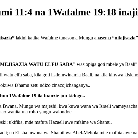
mi 11:4 na 1Wafalme 19:18 inaj
isazia”
lakini katika Wafalme tunasoma Mungu anasema
“nitajisazia”
IMEJISAZIA WATU ELFU SABA”
wasiopiga goti mbele ya Baali”
li watu elfu saba, kila goti lisilomwinamia Baali, na kila kinywa kisic
ipokuwa fahamu zetu ndizo zinazojichanganya..
 huo 1Wafalme 19 ila tuanzie juu kidogo..
a Bwana, Mungu wa majeshi; kwa kuwa wana wa Israeli wameyaacha
nao wanitafuta roho yangu waiondoe.
ki; ukifika, mtie mafuta Hazaeli awe mfalme wa Shamu.
li; na Elisha mwana wa Shafati wa Abel-Mehola mtie mafuta awe nab