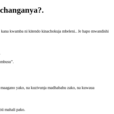
ichanganya?.
kana kwamba ni kitendo kinachokuja mbeleni.. Je hapo mwandishi
.
hombusu”.
 maagano yako, na kuzivunja madhabahu zako, na kuwaua
ii mahali pako.