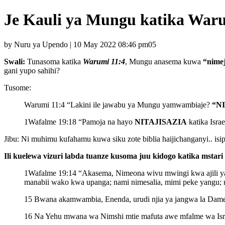
Je Kauli ya Mungu katika Waru
by Nuru ya Upendo | 10 May 2022 08:46 pm05
Swali:
Tunasoma katika
Warumi 11:4
, Mungu anasema kuwa
“nimej
gani yupo sahihi?
Tusome:
Warumi 11:4 “Lakini ile jawabu ya Mungu yamwambiaje?
“N
1Wafalme 19:18 “Pamoja na hayo
NITAJISAZIA
katika Israe
Jibu: Ni muhimu kufahamu kuwa siku zote biblia haijichanganyi.. is
Ili kuelewa vizuri labda tuanze kusoma juu kidogo katika mstari
1Wafalme 19:14 “Akasema, Nimeona wivu mwingi kwa ajili y
manabii wako kwa upanga; nami nimesalia, mimi peke yangu; 
15 Bwana akamwambia, Enenda, urudi njia ya jangwa la Dames
16 Na Yehu mwana wa Nimshi mtie mafuta awe mfalme wa Israe