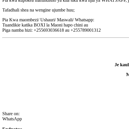
Pia kwa kupokea mafundisho ya kila siku kwa njia ya WHATSAPP, ji
Tafadhali shea na wengine ujumbe huu;
Pia Kwa maombezi/ Ushauri/ Maswali/ Whatsapp:
Tuandikie katika BOXI la Maoni hapo chini au
Piga namba hizi: +255693036618 au +255789001312
Je kau
M
Share on:
WhatsApp