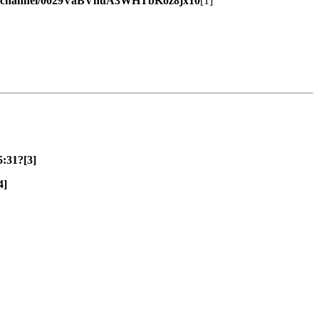
om/channel/0029VaBVhuA3WHTbKoz8jx10
[1]
:31?[3]
4]