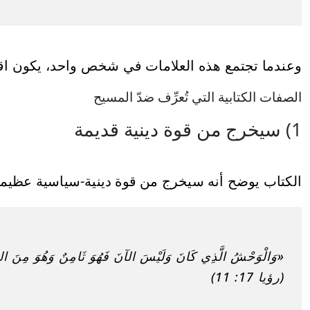
وعندما تجتمع هذه العلامات في شخص واحد، يكون اقتر
الصفات الكتابية التي تُعرِّف ضدّ المسيح
1) سيخرج من قوة دينية قديمة
الكتاب يوضح أنه سيخرج من قوة دينية-سياسية عظيمة
«وَالْوَحْشُ الَّذِي كَانَ وَلَيْسَ الآنَ فَهُوَ ثَامِنٌ وَهُوَ مِنَ الس
(رؤيا 17: 11)