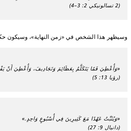
(2 تسالونيكي 2: 3–4)
وسيظهر هذا الشخص في «زمن النهاية»، وسيكون حكمه
«وَأُعْطِيَ فَمًا يَتَكَلَّمُ بِعَظَائِمَ وَتَجَادِيفَ، وَأُعْطِيَ أَنْ يَفْ
(رؤيا 13: 5)
«وَيُثَبِّتُ عَهْدًا مَعَ كَثِيرِينَ فِي أُسْبُوعٍ وَاحِدٍ.»
(دانيال 9: 27)