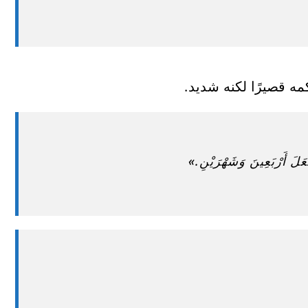
 قصيرًا لكنه شديد.
عَلَ أَرْبَعِينَ وَشَهْرَيْنِ.»