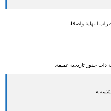
اب النهاية واضحًا.
 ذات جذور تاريخية عميقة.
َّبْعَةِ.»