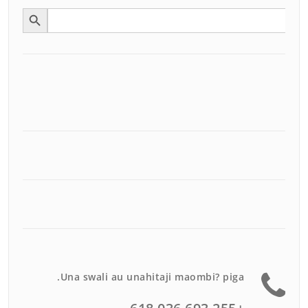
Search Button
Search
for:
Una swali au unahitaji maombi? piga.