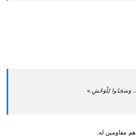
نِ… وَسَجَدُوا لِلْوَحْشِ.»
هم مقاومين له.