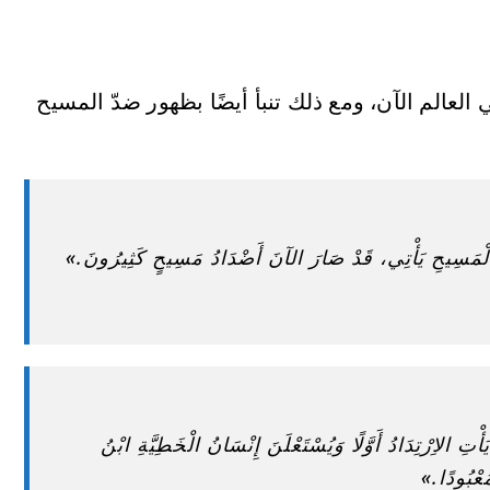
عالم الآن، ومع ذلك تنبأ أيضًا بظهور ضدّ المسيح
َ الْمَسِيحِ يَأْتِي، قَدْ صَارَ الآنَ أَضْدَادُ مَسِيحٍ كَثِيرُونَ.»
أْتِ الاِرْتِدَادُ أَوَّلًا وَيُسْتَعْلَنَ إِنْسَانُ الْخَطِيَّةِ ابْنُ
َعْبُودًا.»