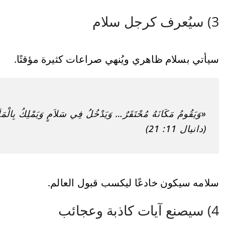
3) سيُعرف كرجل سلام
سيأتي بسلام ظاهري ويُنهي صراعات كثيرة مؤقتًا.
«وَيَقُومُ مَكَانَهُ مُحْتَقَرٌ… وَيَدْخُلُ فِي سَلاَمٍ وَيَمْلِكُ بِالْمَ
(دانيال 11: 21)
سلامه سيكون خادعًا ليكسب قبول العالم.
4) سيصنع آيات كاذبة وعجائب