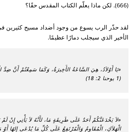
(666). لكن ماذا يعلّم الكتاب المقدس حقًا؟
لقد حذّر الرب يسوع من وجود أضداد مسيح كثيرين في ال
الأخير الذي سيجلب دمارًا عظيمًا.
«يَا أَوْلاَدُ، هِيَ السَّاعَةُ الأَخِيرَةُ، وَكَمَا سَمِعْتُمْ أَنَّ ضِدّ
(1 يوحنا 2: 18)
«لاَ يَخْدَعَنَّكُمْ أَحَدٌ عَلَى طَرِيقَةٍ مَا، لأَنَّهُ لاَ يَأْتِي إِنْ لَمْ يَ
الْهَلاَكِ، الْمُقَاوِمُ وَالْمُرْتَفِعُ عَلَى كُلِّ مَا يُدْعَى إِلهًا أَوْ م