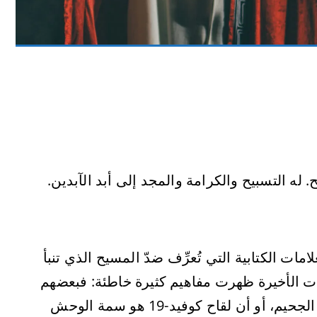
له التسبيح والكرامة والمجد إلى أبد الآبدين.
مات الكتابية التي تُعرِّف ضدّ المسيح الذي تنبأ
ات الأخيرة ظهرت مفاهيم كثيرة خاطئة: فبعضهم
يقول إنه قائد ماسوني، وآخرون يزعمون أنه يأتي من الجحيم، أو أن لقاح كوفيد-19 هو سمة الوحش