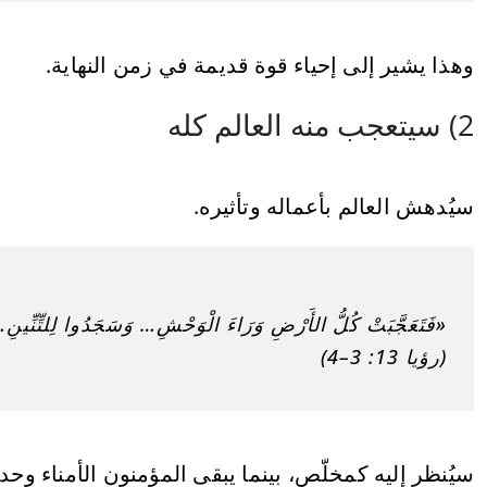
وهذا يشير إلى إحياء قوة قديمة في زمن النهاية.
2) سيتعجب منه العالم كله
سيُدهش العالم بأعماله وتأثيره.
«فَتَعَجَّبَتْ كُلُّ الأَرْضِ وَرَاءَ الْوَحْشِ… وَسَجَدُوا لِلتِّنِّي
(رؤيا 13: 3–4)
سيُنظر إليه كمخلّص، بينما يبقى المؤمنون الأمناء وحد