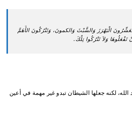
ُمْ تُعَشِّرُونَ الْبَهْرَزَ وَالشَّبْثَ وَالكمونَ، وَتَتْرُكُونَ الأَهَمَّ
َفْعَلُوهَا وَلاَ تَتْرُكُوا تِلْكَ.
الله، لكنه جعلها الشيطان تبدو غير مهمة في أعين