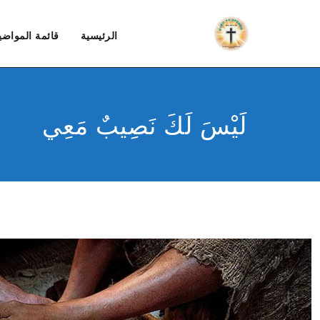
الرئيسية
قائمة المواضي
لَيْسَ لَكَ نَصِيبٌ مَعِي