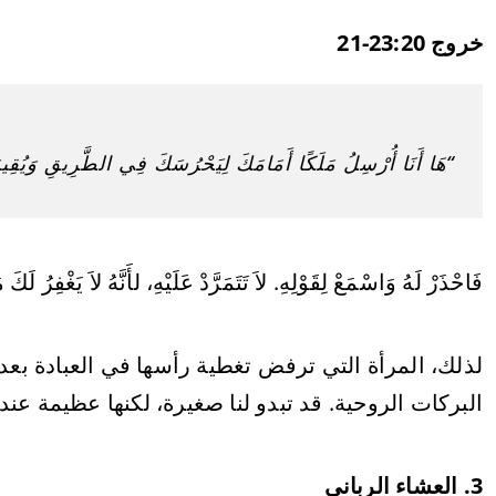
خروج 23:20-21
“هَا أَنَا أُرْسِلُ مَلَكًا أَمَامَكَ لِيَحْرُسَكَ فِي الطَّرِيقِ وَيُقِيم
فَاحْذَرْ لَهُ وَاسْمَعْ لِقَوْلِهِ. لاَ تَتَمَرَّدْ عَلَيْهِ، لأَنَّهُ لاَ يَغْفِرُ 
لذلك، المرأة التي ترفض تغطية رأسها في العبادة بع
البركات الروحية. قد تبدو لنا صغيرة، لكنها عظيمة عند 
3. العشاء الرباني