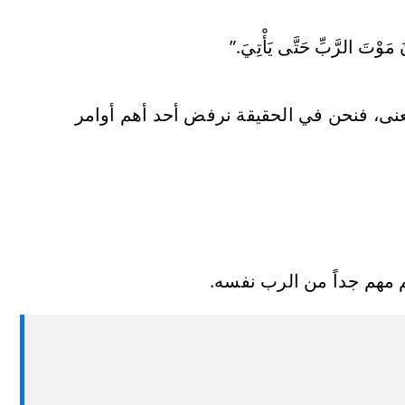
نَ مَوْتَ الرَّبِّ حَتَّى يَأْتِيَ.”
ا معنى، فنحن في الحقيقة نرفض أحد أهم أوامر
 مهم جداً من الرب نفسه.