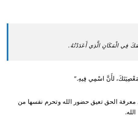
َكَ فِي الْمَكَانِ الَّذِي أَعَدَدْتُهُ.
لَكَ مَعْصِيَتَكَ، لأَنَّ اسْمِي فِيهِ.”
د معرفة الحق تعيق حضور الله وتحرم نفسها من
الله.