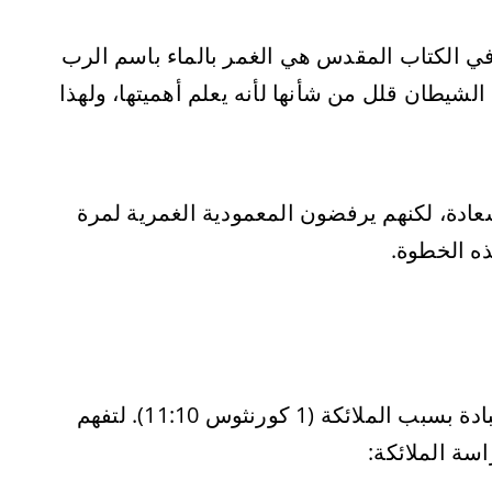
في الكتاب المقدس هي الغمر بالماء باسم الرب
ع المسيح (يوحنا 3:23؛ أعمال 2:38؛ أعمال 19:5). الشيطان قلل من شأنها لأنه يعلم أهميتها، ولهذا
ة، لكنهم يرفضون المعمودية الغمرية لمرة
ه الخطوة.
الكتاب المقدس يأمر النساء بتغطية رؤوسهن أثناء العبادة بسبب الملائكة (1 كورنثوس 11:10). لتفهم
سة الملائكة: