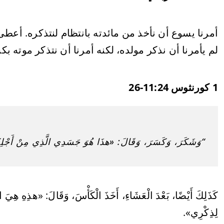
أمرنا يسوع أن نأخذ من مائدته بانتظام لنتذكره. أعطى 
لم يأمرنا أن نذكر مولده، لكنه أمرنا أن نتذكر موته 
1 كورنثوس 11:24-26
“وَشَكَرَ، وَكَسَرَ، وَقَالَ: «هذَا هُوَ جَسَدِي الَّذِي مِنْ أَجْلِك
كَذَلِكَ أَيْضًا، بَعْدَ الْعَشَاءِ، أَخَذَ الْكَأْسَ، وَقَالَ: «هذِهِ هِيَ ال
لِذِكْرِي».