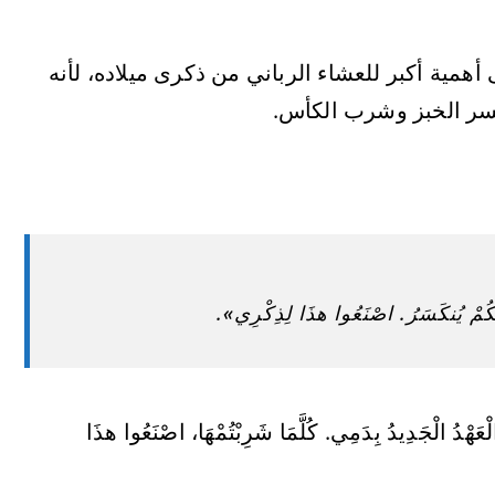
أهمية أكبر للعشاء الرباني من ذكرى ميلاده، لأنه
بكسر الخبز وشرب الكأس.
ُمْ يُنكَسَرُ. اصْنَعُوا هذَا لِذِكْرِي».
ْعَهْدُ الْجَدِيدُ بِدَمِي. كُلَّمَا شَرِبْتُمْهَا، اصْنَعُوا هذَا