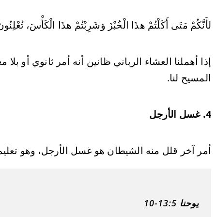
لأَنَّكُمْ مَتَى أَكَلْتُمْ هذَا الْخُبْزَ وَشَرِبْتُمْ هذَا الْكَأْسَ، تُعْلِنُو
إذا أهملنا العشاء الرباني ظانين أنه أمر ثانوي أو بل
المسيح لنا.
4. غسل الأرجل
أمر آخر قلل منه الشيطان هو غسل الأرجل، وهو تعليم
يوحنا 13:5-10