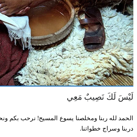
لَيْسَ لَكَ نَصِيبٌ مَعِي
الحمد لله ربنا ومخلصنا يسوع المسيح! نرحب بكم ونح
دربنا وسراج خطواتنا.