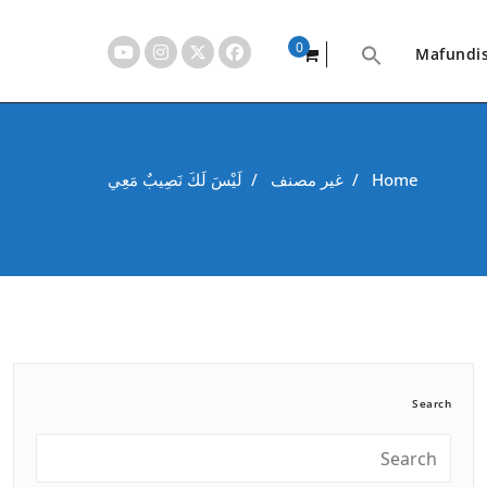
0
Mafundi
items
Home
/
غير مصنف
/
لَيْسَ لَكَ نَصِيبٌ مَعِي
Search