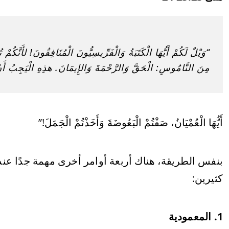
“وَيْلٌ لَكُمْ أَيُّهَا الْكَتَبَةُ وَالْفَرِّيسِيُّونَ الْمُنَافِقُونَ! لأَنَّك
مِنَ النَّامُوسِ: الْحَقَّ وَالرَّحْمَةَ وَالإِيمَانَ. هذِهِ الْيَجِبُ أَنْ ت
أَيُّهَا الْعُمْيَانُ، صَفْتُمْ الْبَعُوضَةَ وَأَخَذْتُمْ الْجَمَلَ!”
بنفس الطريقة، هناك أربعة أوامر أخرى مهمة جدًا عند 
كثيرين:
1. المعمودية