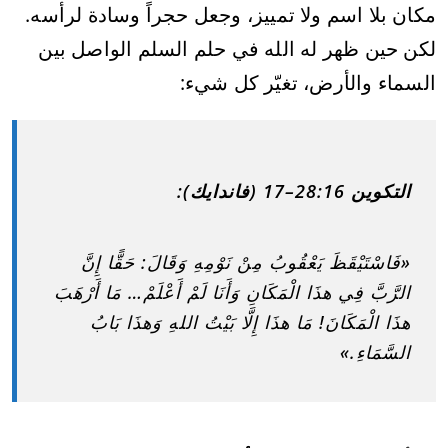
مكان بلا اسم ولا تمييز، وجعل حجراً وسادة لرأسه.
لكن حين ظهر له الله في حلم السلم الواصل بين
السماء والأرض، تغيّر كل شيء:
التكوين 28:16–17 (فاندايك):
«فَاسْتَيْقَظَ يَعْقُوبُ مِنْ نَوْمِهِ وَقَالَ: حَقًّا إِنَّ
الرَّبَّ فِي هذَا الْمَكَانِ وَأَنَا لَمْ أَعْلَمْ… مَا أَرْهَبَ
هذَا الْمَكَانَ! مَا هذَا إِلَّا بَيْتُ اللهِ وَهذَا بَابُ
السَّمَاءِ.»