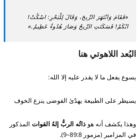
«فَقَامَ وَانْتَهَرَ الرِّيحَ، وَقَالَ لِلْبَحْرِ: اسْكُتْ!
ابْكَمْ! فَسَكَتَتِ الرِّيحُ وَصَارَ هُدُوءٌ عَظِيمٌ.»
البُعد اللاهوتي هنا
يسوع يفعل ما لا يقدر عليه إلا الله:
يسيطر على الطبيعة يهدّئ الفوضى ينزع الخوف
وهذا يكشف أنه هو
ذاتُه الربُّ إلهُ القوات
المذكور
في المزامير (مزمور 89:8–9).