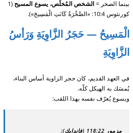
بينما الصخر =
الشخص المُخلِّص، يسوع المسيح
(1
كورنثوس 10:4: «الصَّخْرَةُ كَانَتِ الْمَسِيحَ»).
الْمَسِيحُ — حَجَرُ الزَّاوِيَةِ وَرَأسُ
الزَّاوِيَةِ
في العهد القديم، كان حجر الزاوية أساس البناء،
يُمسَك به الهيكل كلّه.
ويسوع يُعرّف نفسه بهذا اللقب:
مزمور 118:22 (فاندايك):