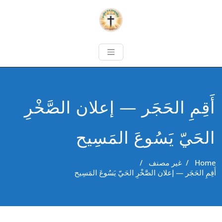
أَقِمِ الحَجَر — إعلان الصَّخْرِ
الحَيّ يَسُوعَ المَسِيح
Home
/
غير مصنف
/
أَقِمِ الحَجَر — إعلان الصَّخْرِ الحَيّ يَسُوعَ المَسِيح