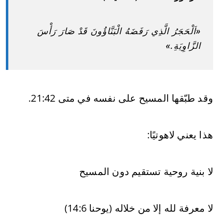
«اَلْحَجَرُ الَّذِي رَفَضَهُ الْبَنَّاؤُونَ قَدْ صَارَ رَأْسَ
الزَّاوِيَةِ.»
وقد طبّقها المسيح على نفسه في متى 21:42.
هذا يعني لاهوتيًا:
لا بنية روحية تستقيم دون المسيح
لا معرفة لله إلا من خلاله (يوحنا 14:6)