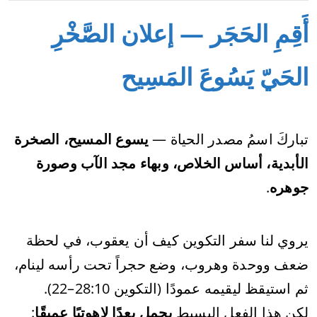
أَقِمِ الحَجَر — إعلان الصَّخْرِ
الحَيّ يَسُوعَ المَسِيح
تباركَ اسمُ مصدر الحياة —
يسوع المسيح، الصخرة
الأبدية، أساس الخلاص، وبهاء مجد الآب وصورة
جوهره
.
يروي لنا سفر التكوين كيف أن يعقوب، في لحظة
ضعف ووحدة وهروب، وضع حجراً تحت رأسه لينام،
ثم استيقظ ليقيمه عمودًا (التكوين 28:10–22).
لكن هذا الفعل البسيط
يحمل بعدًا لاهوتيًا عميقًا
: