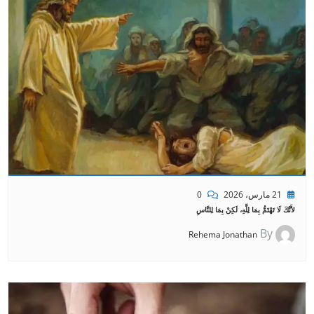
21 مارس، 2026
0
لأَنَّكَ لَا تَهْتَمُّ بِمَا لِلَّهِ، لَكِنْ بِمَا لِلنَّاسِ
By
Rehema Jonathan