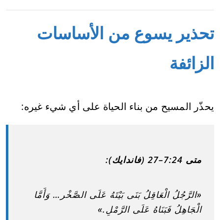
تحذير يسوع من الأساسات
الزائفة
يحذّر المسيح من بناء الحياة على أي شيء غيره:
متى 7:24–27 (فاندايك):
«الرَّجُلُ الْعَاقِلُ بَنَى بَيْتَهُ عَلَى الصَّخْر… وَأَمَّا
الْجَاهِلُ فَبَنَاهُ عَلَى الرَّمْلِ.»