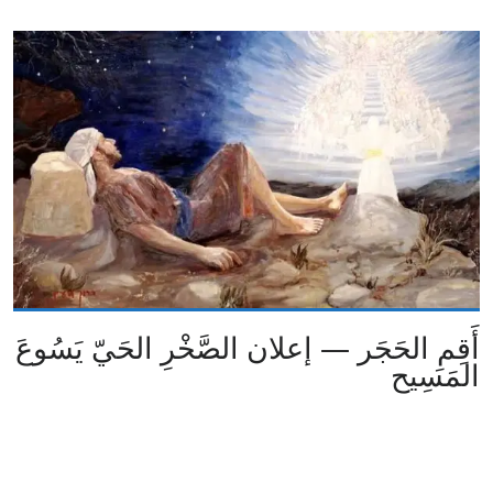
أَقِمِ الحَجَر — إعلان الصَّخْرِ الحَيّ يَسُوعَ
المَسِيح