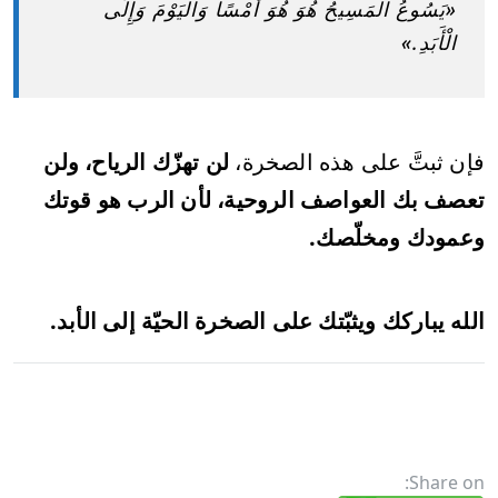
«يَسُوعُ الْمَسِيحُ هُوَ هُوَ أَمْسًا وَالْيَوْمَ وَإِلَى
الْأَبَدِ.»
فإن ثبتَّ على هذه الصخرة،
لن تهزّك الرياح، ولن
تعصف بك العواصف الروحية، لأن الرب هو قوتك
وعمودك ومخلّصك.
الله يباركك ويثبّتك على الصخرة الحيّة إلى الأبد.
Share on: