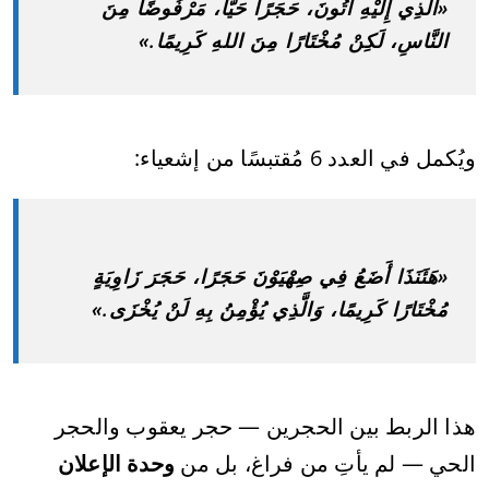
«الَّذِي إِلَيْهِ آتُونَ، حَجَرًا حَيًّا، مَرْفُوضًا مِنَ
النَّاسِ، لَكِنْ مُخْتَارًا مِنَ اللهِ كَرِيمًا.»
ويُكمل في العدد 6 مُقتبسًا من إشعياء:
«هَئَنَذَا أَضَعُ فِي صِهْيَوْنَ حَجَرًا، حَجَرَ زَاوِيَةٍ
مُخْتَارًا كَرِيمًا، وَالَّذِي يُؤْمِنُ بِهِ لَنْ يُخْزَى.»
هذا الربط بين الحجرين — حجر يعقوب والحجر
الحي — لم يأتِ من فراغ، بل من
وحدة الإعلان