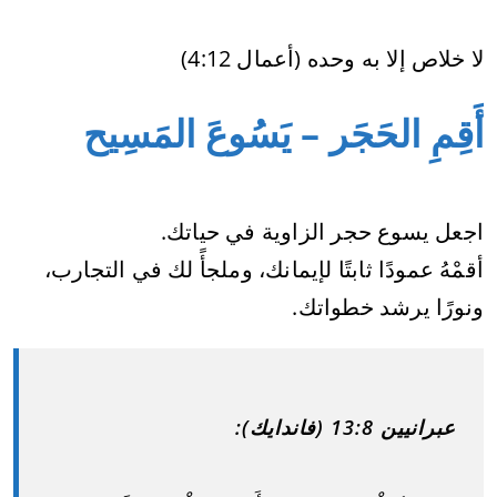
لا خلاص إلا به وحده (أعمال 4:12)
أَقِمِ الحَجَر – يَسُوعَ المَسِيح
اجعل يسوع حجر الزاوية في حياتك.
أقمْهُ عمودًا ثابتًا لإيمانك، وملجأً لك في التجارب،
ونورًا يرشد خطواتك.
عبرانيين 13:8 (فاندايك):