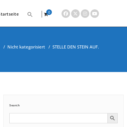
0
Startseite
items
/
Nicht kategorisiert
/
STELLE DEN STEIN AUF.
Search
Search Button
Search
for: